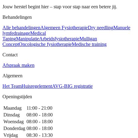
Jouw herstel begint hier – stap voor stap naar een betere jij.
Behandelingen
Alle behandelingen
Algemeen Fysiotherapie
Dry needling
Manuele
lymfedrainage
Medical
Taping
Manipulatie
Arbeidsfysiotherapie
Mulligan
Concept
Oncologische fysiotherapie
Medische training
Contact
Afspraak maken
Algemeen
Het Team
Huisregelement
AVG-BIG registratie
Openingstijden
Maandag
11:00 - 21:00
Dinsdag
08:00 - 18:00
Woensdag
08:00 - 18:00
Donderdag
08:00 - 18:00
Vrijdag
08:30 - 13:30