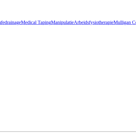
fedrainage
Medical Taping
Manipulatie
Arbeidsfysiotherapie
Mulligan C