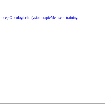
oncept
Oncologische fysiotherapie
Medische training