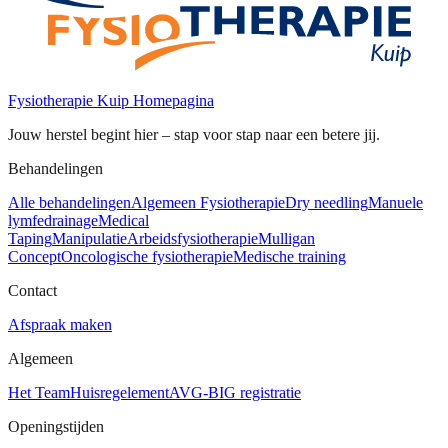
Fysiotherapie Kuip Homepagina
Jouw herstel begint hier – stap voor stap naar een betere jij.
Behandelingen
Alle behandelingen
Algemeen Fysiotherapie
Dry needling
Manuele
lymfedrainage
Medical
Taping
Manipulatie
Arbeidsfysiotherapie
Mulligan
Concept
Oncologische fysiotherapie
Medische training
Contact
Afspraak maken
Algemeen
Het Team
Huisregelement
AVG-BIG registratie
Openingstijden